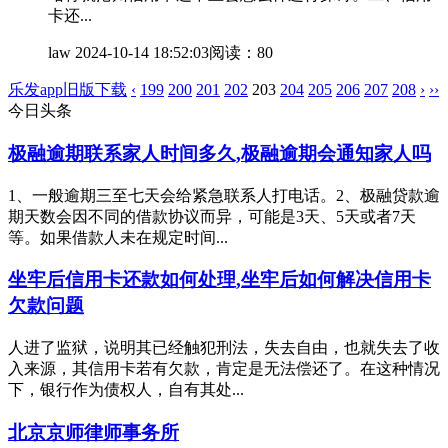
卡还...
law
2024-10-14 18:52:03
阅读：80
乐发app旧版下载
‹
199
200
201
202
203
204
205
206
207
208
›
››
今日头条
极融逾期联系家人时间多久,极融逾期会通知家人吗
1、一般逾期三至七天会给紧急联系人打电话。2、极融贷款逾
期天数会因不同的借款协议而异，可能是3天、5天或者7天
等。如果借款人未在规定时间...
坐牢后信用卡还款如何处理,坐牢后如何解决信用卡
欠款问题
人进了监狱，说明其已经触犯刑法，失去自由，也就失去了收
入来源，其信用卡若有欠款，肯定是无法偿还了。在这种情况
下，银行作为债权人，自有其处...
北京京师律师事务所