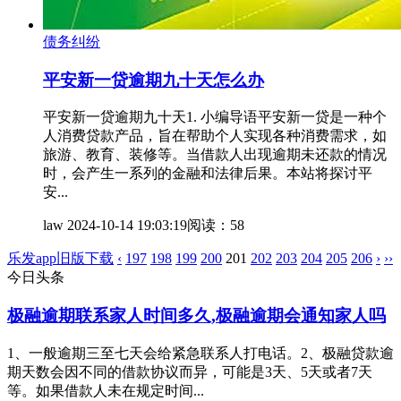
债务纠纷
平安新一贷逾期九十天怎么办
平安新一贷逾期九十天1. 小编导语平安新一贷是一种个
人消费贷款产品，旨在帮助个人实现各种消费需求，如
旅游、教育、装修等。当借款人出现逾期未还款的情况
时，会产生一系列的金融和法律后果。本站将探讨平
安...
law
2024-10-14 19:03:19
阅读：58
乐发app旧版下载
‹
197
198
199
200
201
202
203
204
205
206
›
››
今日头条
极融逾期联系家人时间多久,极融逾期会通知家人吗
1、一般逾期三至七天会给紧急联系人打电话。2、极融贷款逾
期天数会因不同的借款协议而异，可能是3天、5天或者7天
等。如果借款人未在规定时间...