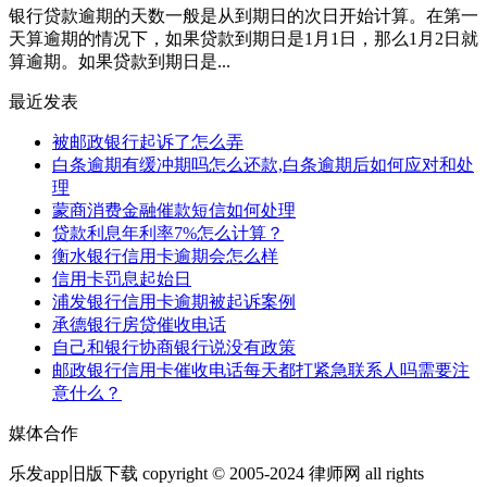
银行贷款逾期的天数一般是从到期日的次日开始计算。在第一
天算逾期的情况下，如果贷款到期日是1月1日，那么1月2日就
算逾期。如果贷款到期日是...
最近发表
被邮政银行起诉了怎么弄
白条逾期有缓冲期吗怎么还款,白条逾期后如何应对和处
理
蒙商消费金融催款短信如何处理
贷款利息年利率7%怎么计算？
衡水银行信用卡逾期会怎么样
信用卡罚息起始日
浦发银行信用卡逾期被起诉案例
承德银行房贷催收电话
自己和银行协商银行说没有政策
邮政银行信用卡催收电话每天都打紧急联系人吗需要注
意什么？
媒体合作
乐发app旧版下载 copyright © 2005-2024 律师网 all rights