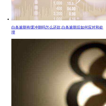
白条逾期有缓冲期吗怎么还款,白条逾期后如何应对和处
理