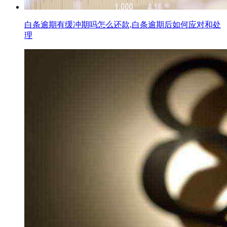
白条逾期有缓冲期吗怎么还款,白条逾期后如何应对和处
理