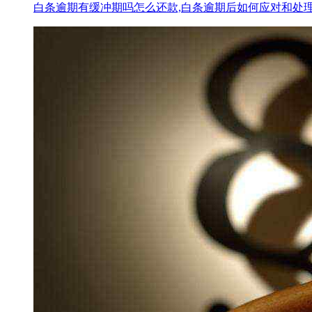
白条逾期有缓冲期吗怎么还款,白条逾期后如何应对和处