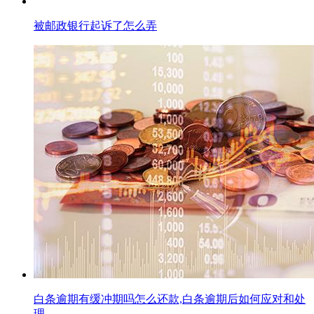
被邮政银行起诉了怎么弄
白条逾期有缓冲期吗怎么还款,白条逾期后如何应对和处
理