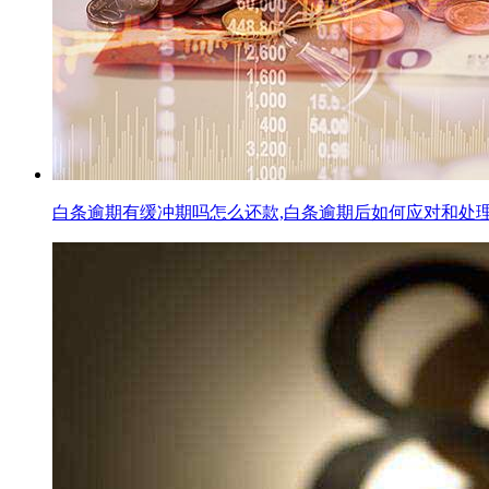
白条逾期有缓冲期吗怎么还款,白条逾期后如何应对和处