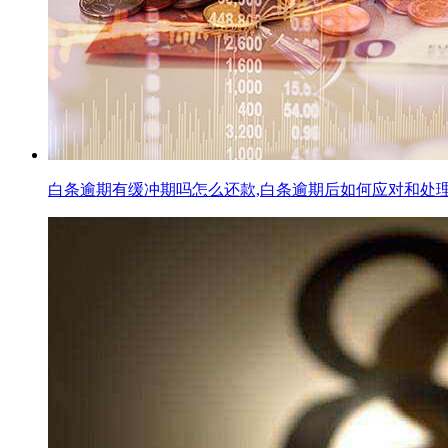
白条逾期有缓冲期吗怎么还款,白条逾期后如何应对和处