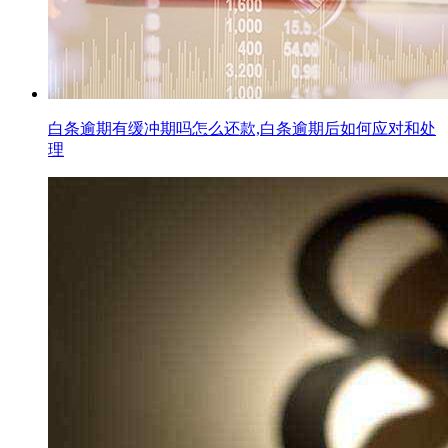
白条逾期有缓冲期吗怎么还款,白条逾期后如何应对和处
理