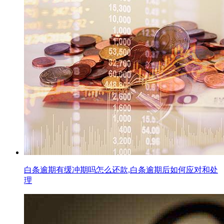
白条逾期有缓冲期吗怎么还款,白条逾期后如何应对和处
理