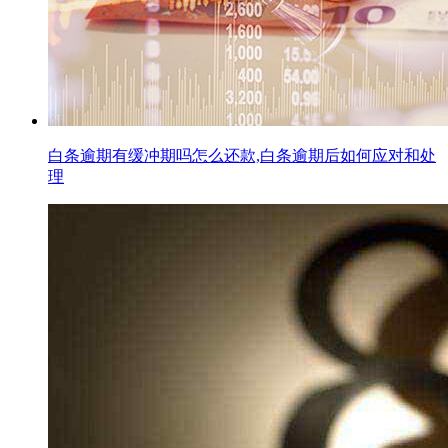
白条逾期有缓冲期吗怎么还款,白条逾期后如何应对和处
理