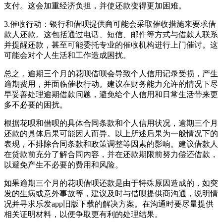
支付。这会加重经济负担，并使还款变得更加困难。
3.催收行动：银行和借呗提供商可能会采取催收措施来要求借
款人还款。这包括通过电话、短信、邮件等方式与借款人联系
并提醒还款，甚至可能委托专业的催收机构进行上门催讨。这
可能会对个人生活和工作造成困扰。
总之，逾期三个月的花呗借呗会导致个人信用记录受损，产生
逾期费用，并面临催收行动。建议在财务能力允许的情况下尽
早妥善处理逾期借款问题，避免给个人信用和日常生活带来更
多不必要的困扰。
根据花呗和借呗的具体合同条款和个人信用状况，逾期三个月
还款的具体后果可能因人而异。以上所述后果为一般情况下的
表现，不排除合同条款和政策调整等因素的影响。建议借款人
在贷款前充分了解合同内容，并在还款期限前努力偿还借款，
以避免产生不必要的费用和风险。
如果逾期三个月的花呗借呗还款是由于特殊原因造成的，如突
发的生病或意外事故等，建议及时与借呗提供商沟通，说明情
况并寻求乐发app旧版下载的解决方案。在沟通时要尽量提供
相关证明材料，以便争取更有利的处理结果。