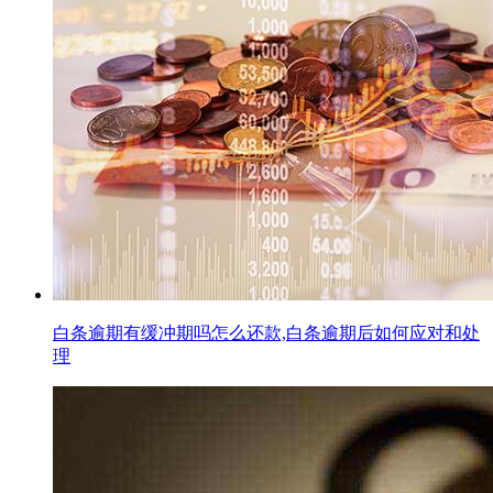
白条逾期有缓冲期吗怎么还款,白条逾期后如何应对和处
理