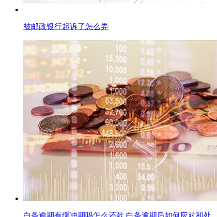
被邮政银行起诉了怎么弄
白条逾期有缓冲期吗怎么还款,白条逾期后如何应对和处