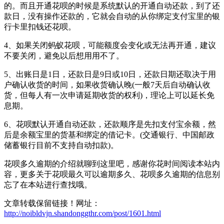
的。而且开通花呗的时候是系统默认的开通自动还款，到了还
款日，没有操作还款的，它就会自动的从你绑定支付宝里的银
行卡里扣钱还花呗。
4、如果关闭蚂蚁花呗，可能额度会变化或无法再开通，建议
不要关闭，避免以后想用用不了。
5、出账日是1日，还款日是9日或10日，还款日期还取决于用
户确认收货的时间，如果收货确认晚(一般7天后自动确认收
货，但每人有一次申请延期收货的权利)，理论上可以延长免
息期。
6、花呗默认开通自动还款，还款顺序是先扣支付宝余额，然
后是余额宝里的货基和绑定的借记卡。(交通银行、中国邮政
储蓄银行目前不支持自动扣款)。
花呗多久逾期的介绍就聊到这里吧，感谢你花时间阅读本站内
容，更多关于花呗最久可以逾期多久、花呗多久逾期的信息别
忘了在本站进行查找哦。
文章转载保留链接！网址：
http://noibldvjn.shandonggthr.com/post/1601.html