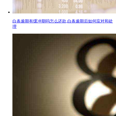
白条逾期有缓冲期吗怎么还款,白条逾期后如何应对和处
理