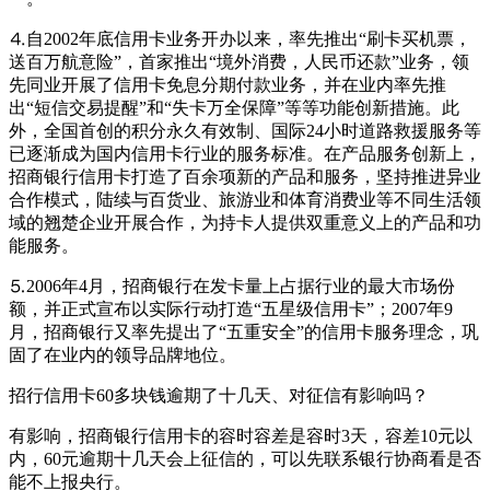
⒋自2002年底信用卡业务开办以来，率先推出“刷卡买机票，
送百万航意险”，首家推出“境外消费，人民币还款”业务，领
先同业开展了信用卡免息分期付款业务，并在业内率先推
出“短信交易提醒”和“失卡万全保障”等等功能创新措施。此
外，全国首创的积分永久有效制、国际24小时道路救援服务等
已逐渐成为国内信用卡行业的服务标准。在产品服务创新上，
招商银行信用卡打造了百余项新的产品和服务，坚持推进异业
合作模式，陆续与百货业、旅游业和体育消费业等不同生活领
域的翘楚企业开展合作，为持卡人提供双重意义上的产品和功
能服务。
⒌2006年4月，招商银行在发卡量上占据行业的最大市场份
额，并正式宣布以实际行动打造“五星级信用卡”；2007年9
月，招商银行又率先提出了“五重安全”的信用卡服务理念，巩
固了在业内的领导品牌地位。
招行信用卡60多块钱逾期了十几天、对征信有影响吗？
有影响，招商银行信用卡的容时容差是容时3天，容差10元以
内，60元逾期十几天会上征信的，可以先联系银行协商看是否
能不上报央行。