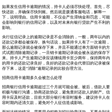
如果发生信用卡逾期的情况，持卡人必须尽快处理。首先，尽
快还款，并确保尽快到账。然后就是拨通客服电话，解释一
下，说明理由。信用卡逾期，不仅会产生滞纳金和罚息，可能
会影响到银行的信用记录，以及对未来向银行贷款产生不利的
影响。
央行征信记录上的逾期记录是不会消除的，一般，两年以内的
还款记录都会被保存。换句话说，如果持卡人有了一次逾期，
那么逾期记录就会被保存下来，并且不能通过单方面销卡的方
式试图消除逾期记录，一旦销卡逾期记录就会被永远的保存下
来。持卡人产生逾期记录应该继续用卡至少两年，保持两年内
的用卡的还款记录良好，良好的还款记录会代替旧的记录被保
存下来，这是“消除”逾期记录的比较合理方法。
招商信用卡逾期多久会被怎么处理
招商银行信用卡逾期超过三个月就可能会被。被后，借款人要
积极与银行沟通，协商还款协议，避免查封还款人的财产。信
用卡应及时还款，目前大部分银行有容时服务，建议持卡人在
容时期内还清欠款，避免对个人征信造成影响。
面对这样的情况，需要用户积极与招行协商还款，不要走到这