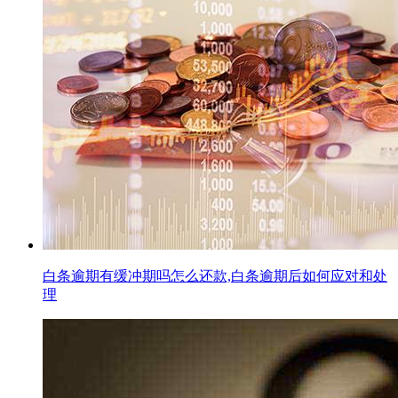
白条逾期有缓冲期吗怎么还款,白条逾期后如何应对和处
理