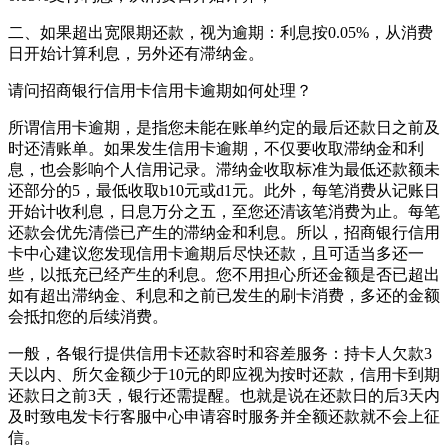
二、如果超出宽限期还款，视为逾期：利息按0.05%，从消费
日开始计算利息，另外还有滞纳金。
请问招商银行信用卡信用卡逾期如何处理？
所谓信用卡逾期，是指您未能在账单约定的最后还款日之前及
时还清账单。如果发生信用卡逾期，不仅要收取滞纳金和利
息，也会影响个人信用记录。滞纳金收取标准为最低还款额未
还部分的5，最低收取b10元或d1元。此外，每笔消费从记账日
开始计收利息，日息万分之五，至您还清该笔消费为止。每笔
还款会优先清偿已产生的滞纳金和利息。所以，招商银行信用
卡中心建议您发现信用卡逾期后尽快还款，且可适当多还一
些，以抵充已经产生的利息。您不用担心所还金额是否已超出
如有超出滞纳金、利息和之前已发生的刷卡消费，多还的金额
会抵扣您的后续消费。
一般，各银行提供信用卡还款容时和容差服务：持卡人欠款3
天以内、所欠金额少于10元的即应视为按时还款，信用卡到期
还款日之前3天，银行还需提醒。也就是说在还款日的后3天内
及时致电发卡行客服中心申请容时服务并全额还款就不会上征
信。