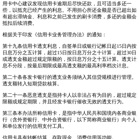
用卡中心建议发现信用卡逾期后尽快还款，且可适当多还一
些，以抵充已经产生的利息。不用担心所还金额是否已超出如
有超出滞纳金、利息和之前已发生的刷卡消费，多还的金额会
抵扣后续消费。
根据关于印发《信用卡业务管理办法》的通知：
第十九条信用卡透支利息，自签单日或银行记帐日起15日内按
日息万分之五计算，超过15日按日息万分之十计算，超过30日
或透支金额超过规定限额的，按日息万分之十五计算。透支计
息不分段，按最后期限或最高透支额的最高利率档次计息。
第二十条各发卡银行的透支业务须纳入其信贷规模进行管理。
透支额转入短期贷款核算。
第二十一条恶意透支是指持卡人以非法占有为目的，超过规定
限额或规定期限，并且经发卡银行催收无效的透支行为。
第三条本办法所称信用卡，是指中华人民共和国境内各商业银
行（含外资银行、中外合资银行，以下简称商业银行）向个人
和单位发行的信用支付工具。
信用卡具有转帐结算、存取现金、消费信用等功能。