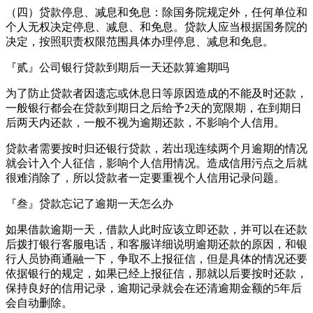
（四）贷款停息、减息和免息：除国务院规定外，任何单位和
个人无权决定停息、减息、和免息。贷款人应当根据国务院的
决定，按照职责权限范围具体办理停息、减息和免息。
『贰』公司银行贷款到期后一天还款算逾期吗
为了防止贷款者因遗忘或休息日等原因造成的不能及时还款，
一般银行都会在贷款到期日之后给予2天的宽限期，在到期日
后两天内还款，一般不视为逾期还款，不影响个人信用。
贷款者需要按时归还银行贷款，若出现连续两个月逾期的情况
就会计入个人征信，影响个人信用情况。造成信用污点之后就
很难消除了，所以贷款者一定要重视个人信用记录问题。
『叁』贷款忘记了逾期一天怎么办
如果借款逾期一天，借款人此时应该立即还款，并可以在还款
后拨打银行客服电话，和客服详细说明逾期还款的原因，和银
行人员协商通融一下，争取不上报征信，但是具体的情况还要
依据银行的规定，如果已经上报征信，那就以后要按时还款，
保持良好的信用记录，逾期记录就会在还清逾期金额的5年后
会自动删除。