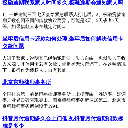
极融逾期联系家人时间多久,极融逾期会通知家人吗
1、一般逾期三至七天会给紧急联系人打电话。2、极融贷款逾
期天数会因不同的借款协议而异，可能是3天、5天或者7天
等。如果借款人未在规定时间...
坐牢后信用卡还款如何处理,坐牢后如何解决信用卡
欠款问题
人进了监狱，说明其已经触犯刑法，失去自由，也就失去了收
入来源，其信用卡若有欠款，肯定是无法偿还了。在这种情况
下，银行作为债权人，自有其处...
北京京师律师事务所
全国排名第一的是恒略律师事务所，上榜理由：胜诉率、好评
率、业界口碑表现突出。而京师律师事务所屈居第二。北京市
京师律师事务所创设于1994...
抖音月付逾期多久会上门催收,抖音月付逾期罚款标
准是多少