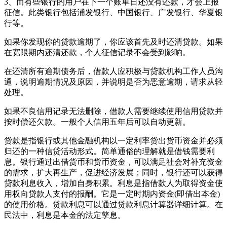
3、而有些银行的用户在下一个账单日还没有还款，才会上报
征信。此类银行包括浦发银行、中国银行、广发银行、华夏银
行等。
如果你发现你的贷款逾期了，你应该首先及时还清贷款。如果
在宽限期内还清还款，个人征信记录不会受到影响。
在还清所有逾期债务后，借款人应积极与贷款机构工作人员沟
通，说明逾期情况及原因，并说明是否为恶意逾期，请求从轻
处理。
如果不良信用记录无法删除，借款人需要继续使用信用贷款并
按时偿还欠款。一般个人信用五年后可以自动更新。
贷款是指银行或其他金融机构以一定利率贷出货币资金并必须
归还的一种信贷活动形式。简单通俗的理解就是借钱需要利
息。银行通过出借货币和货币资金，可以满足社会对补充资金
的需求，扩大再生产，促进经济发展；同时，银行还可以获得
贷款利息收入，增加自身积累。利息是指借款人为取得资金使
用权向贷款人支付的报酬。它是一定时期内资金(即借出本金)
的使用价格。贷款利息可以通过贷款利息计算器详细计算。在
民法中，利息是本金的法定孳息。