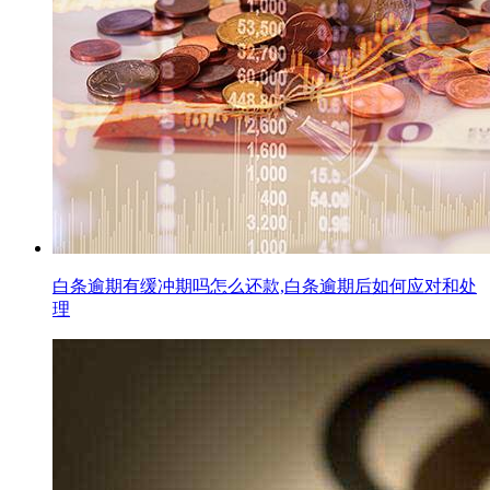
白条逾期有缓冲期吗怎么还款,白条逾期后如何应对和处
理