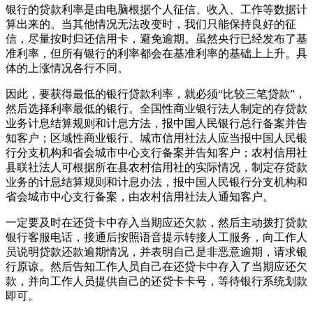
银行的贷款利率是由电脑根据个人征信、收入、工作等数据计
算出来的。当其他情况无法改变时，我们只能保持良好的征
信，尽量按时归还信用卡，避免逾期。虽然央行已经发布了基
准利率，但所有银行的利率都会在基准利率的基础上上升。具
体的上涨情况各行不同。
因此，要获得最低的银行贷款利率，就必须“比较三笔贷款”，
然后选择利率最低的银行。全国性商业银行法人制定的存贷款
业务计息结算规则和计息方法，报中国人民银行总行备案并告
知客户；区域性商业银行、城市信用社法人应当报中国人民银
行分支机构和省会城市中心支行备案并告知客户；农村信用社
县联社法人可根据所在县农村信用社的实际情况，制定存贷款
业务的计息结算规则和计息办法，报中国人民银行分支机构和
省会城市中心支行备案，由农村信用社法人通知客户。
一定要及时在还贷卡中存入当期应还欠款，然后主动拨打贷款
银行客服电话，接通后按照语音提示转接人工服务，向工作人
员说明贷款还款逾期情况，并表明自己是非恶意逾期，请求银
行原谅。然后告知工作人员自己在还贷卡中存入了当期应还欠
款，并向工作人员提供自己的还贷卡卡号，等待银行系统划款
即可。