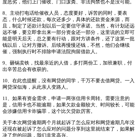
度恶劣，他们上门催收、门口泼粪、非法拘禁也不是没可能。
8、主动打电话给催收人员，态度要好，诉苦的同时，要表
态，什么时候还款，每次还多少，具体的还款资金来源，而
且，制定了还款计划以后一定要信守承诺。当然，有计划还远
远不够，要立即拿出来一部分资金还一部分，这里说的立即可
能是明天后天，总之要有行动，跟对方讲条件，还了这第一批
钱以后，让对方撤诉。后续再慢慢还钱，不然，他们会继续
催，强制执行时不排除申请法院拘留借款人。
9、砸锅卖铁，找最亲近的人借，多打两份工，加班兼职，付
出辛苦总会有收获的。
10、在此也提醒，没有网贷的同学，千万不要去借网贷。一入
网贷深似海，从此亲人变路人。
11、如果有资金需求，申请一两张信用卡周转。需要注意的
是，信用卡也不能逾期，如果欠款金额较大、时间较长，可能
会涉嫌信用卡诈骗罪，这个比欠贷款厉害。
关于本次网贷逾期两个月就起诉了怎么应对和网贷逾期几年没
还现在被起诉了怎么应对的问题分享到这里就结束了，如果解
决了您的问题，我们非常高兴。