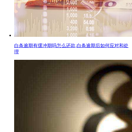
白条逾期有缓冲期吗怎么还款,白条逾期后如何应对和处
理