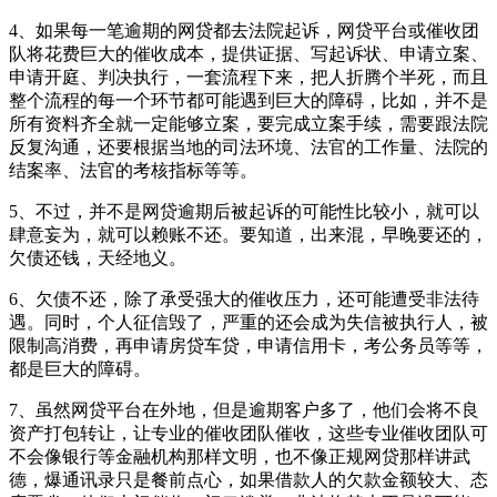
4、如果每一笔逾期的网贷都去法院起诉，网贷平台或催收团
队将花费巨大的催收成本，提供证据、写起诉状、申请立案、
申请开庭、判决执行，一套流程下来，把人折腾个半死，而且
整个流程的每一个环节都可能遇到巨大的障碍，比如，并不是
所有资料齐全就一定能够立案，要完成立案手续，需要跟法院
反复沟通，还要根据当地的司法环境、法官的工作量、法院的
结案率、法官的考核指标等等。
5、不过，并不是网贷逾期后被起诉的可能性比较小，就可以
肆意妄为，就可以赖账不还。要知道，出来混，早晚要还的，
欠债还钱，天经地义。
6、欠债不还，除了承受强大的催收压力，还可能遭受非法待
遇。同时，个人征信毁了，严重的还会成为失信被执行人，被
限制高消费，再申请房贷车贷，申请信用卡，考公务员等等，
都是巨大的障碍。
7、虽然网贷平台在外地，但是逾期客户多了，他们会将不良
资产打包转让，让专业的催收团队催收，这些专业催收团队可
不会像银行等金融机构那样文明，也不像正规网贷那样讲武
德，爆通讯录只是餐前点心，如果借款人的欠款金额较大、态