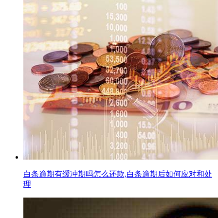
白条逾期有缓冲期吗怎么还款,白条逾期后如何应对和处
理