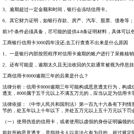
3、逾期超过一定金额和时间，银行会冻结信用卡。
6、其它财力证明，如银行存款、房产、汽车、股票、债卷等；
前3个条件必须具备，尽可能的提供4-8条证明材料，具体可
工商银行信用卡3000四年没还,去工行查查不出来是什么原因
1、一是银行内部按照程序对信用卡逾期的账户进行了呆账核
2、还有可能是，逾期太久且无法收回的欠款通常被视为停息
工商信用卡8000逾期三年的后果是什么？
法律分析：信用卡8000逾期三年可能构成恶意透支行为，构
透支，8000属于五千元以上不满五万元的，应当认定为信用
法律依据：《中华人民共和国刑法》第一百九十六条有下列情
节的，处五年以上十年以下，并处五万元以上五十万元以下罚
（一）使用伪造的信用卡，或者使用以虚假的身份证明骗领的
前款所称恶意透支，是指持卡人以非法占有为目的，超过规定