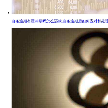
白条逾期有缓冲期吗怎么还款,白条逾期后如何应对和处