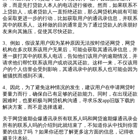
录，而是先打贷款人本人的电话进行催收。然而，如果联系不
上贷款人，或者贷款人一直拒绝还款，那么网贷机构就有可能
会采取更进一步的行动，比如获取用户的通讯录信息，并联系
其中的联系人。这样做的目的通常是为了通过贷款人的亲朋好
友来向其施压，促使其尽快还款。
3、例如，假设某用户因为某种原因无法按时偿还网贷，网贷
机构在多次联系该用户无果后，可能会获取其通讯录信息，并
逐一拨打其中的联系人电话，告知他们该用户的逾期情况，并
请求他们帮忙联系该用户或劝说其还款。这样一来，不仅该用
户的个人信誉会受到影响，其通讯录中的联系人也可能会因为
被骚扰而感到不满。
4、因此，为了避免这种情况的发生，建议用户在申请网贷时
要量力而行，确保自己有足够的还款能力。同时，在出现还款
困难时，也要积极与网贷机构沟通，寻求乐发app旧版下载的
解决方案，而不是选择逃避。
关于网贷逾期会爆通讯录所有联系人吗和网贷逾期爆通讯录会
所有的联系人吗的介绍到此就结束了，不知道你从中找到你需
要的信息了吗 ？如果你还想了解更多这方面的信息，记得收
藏关注本站。