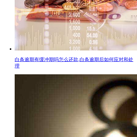
白条逾期有缓冲期吗怎么还款,白条逾期后如何应对和处
理