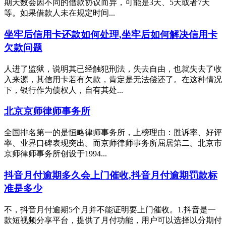
期天数会因不同的借款协议而异，可能是3天、5天或者7天
等。如果借款人未在规定时间...
坐牢后信用卡还款如何处理,坐牢后如何解决信用卡
欠款问题
人进了监狱，说明其已经触犯刑法，失去自由，也就失去了收
入来源，其信用卡若有欠款，肯定是无法偿还了。在这种情况
下，银行作为债权人，自有其处...
北京京师律师事务所
全国排名第一的是恒略律师事务所，上榜理由：胜诉率、好评
率、业界口碑表现突出。而京师律师事务所屈居第二。北京市
京师律师事务所创设于1994...
抖音月付逾期多久会上门催收,抖音月付逾期罚款标
准是多少
不，抖音月付逾期5个月并不能证明要上门催收。1.抖音是一
款短视频分享平台，提供了月付功能，用户可以选择以分期付