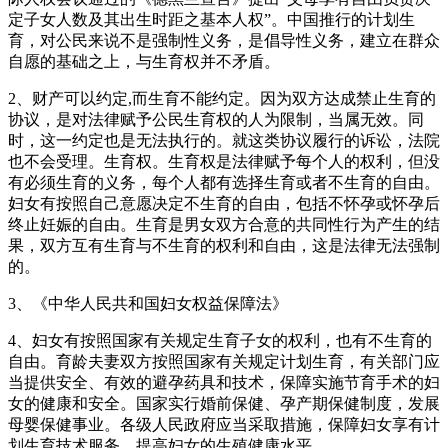
定子女人数及其出生时距之基本人权”。中国推行的计划生
育，对公民来说不是强制性义务，是倡导性义务，建立在群众
自愿的基础之上，与生育权并不矛盾。
2、财产可以约定,而生育不能约定。因为双方达成禁止生育的
协议，是对法律赋予公民生育权的人为限制，当属无效。同
时，这一约定也是无法执行的。就这类协议履行的诉讼，法院
也不会受理。生育权。生育权是法律赋予每个人的权利，但没
有必须生育的义务，每个人都有选择生育或者不生育的自由。
妇女有按照自己意愿决定不生育的自由，包括不怀孕或怀孕后
终止妊娠的自由。生育是男女双方合意的共同性行为产生的结
果，双方互有生育与不生育的权利和自由，这是法律无法强制
的。
3、《中华人民共和国妇女权益保障法》
4、妇女有按照国家有关规定生育子女的权利，也有不生育的
自由。育龄夫妻双方按照国家有关规定计划生育，有关部门应
当提供安全、有效的避孕药具和技术，保障实施节育手术的妇
女的健康和安全。国家实行婚前保健、孕产期保健制度，发展
母婴保健事业。各级人民政府应当采取措施，保障妇女享有计
划生育技术服务，提高妇女的生殖健康水平。