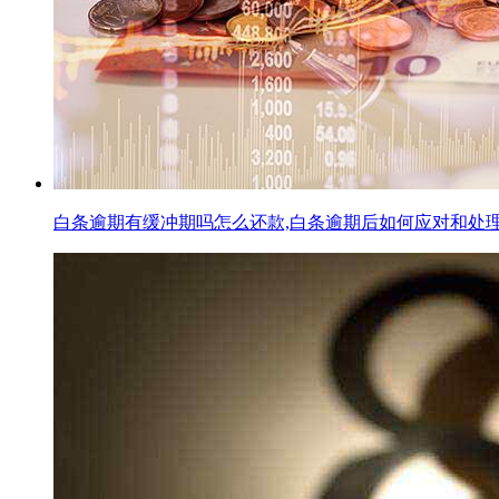
白条逾期有缓冲期吗怎么还款,白条逾期后如何应对和处