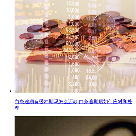
白条逾期有缓冲期吗怎么还款,白条逾期后如何应对和处
理