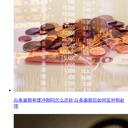
白条逾期有缓冲期吗怎么还款,白条逾期后如何应对和处
理