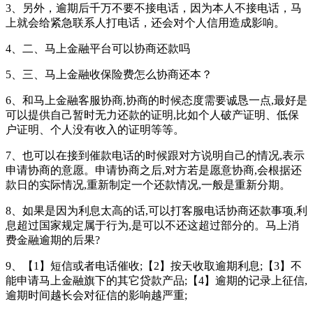
3、另外，逾期后千万不要不接电话，因为本人不接电话，马
上就会给紧急联系人打电话，还会对个人信用造成影响。
4、二、马上金融平台可以协商还款吗
5、三、马上金融收保险费怎么协商还本？
6、和马上金融客服协商,协商的时候态度需要诚恳一点,最好是
可以提供自己暂时无力还款的证明,比如个人破产证明、低保
户证明、个人没有收入的证明等等。
7、也可以在接到催款电话的时候跟对方说明自己的情况,表示
申请协商的意愿。申请协商之后,对方若是愿意协商,会根据还
款日的实际情况,重新制定一个还款情况,一般是重新分期。
8、如果是因为利息太高的话,可以打客服电话协商还款事项,利
息超过国家规定属于行为,是可以不还这超过部分的。马上消
费金融逾期的后果?
9、【1】短信或者电话催收;【2】按天收取逾期利息;【3】不
能申请马上金融旗下的其它贷款产品;【4】逾期的记录上征信,
逾期时间越长会对征信的影响越严重;