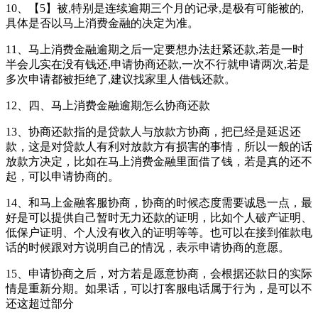
10、【5】被,特别是连续逾期三个月的记录,是极有可能被的,
具体是否以马上消费金融的决定为准。
11、马上消费金融逾期之后一定要想办法赶紧还款,若是一时
半会儿实在没有钱还,申请协商还款,一次不行就申请两次,若是
多次申请都被拒绝了,建议找家里人借钱还款。
12、四、马上消费金融逾期怎么协商还款
13、协商还款指的是贷款人与放款方协商，把已经是延迟还
款，这是对贷款人有利对放款方有损害的事情，所以一般的话
放款方决定，比如在马上消费金融里面借了钱，若是真的还不
起，可以申请协商的。
14、和马上金融客服协商，协商的时候态度需要诚恳一点，最
好是可以提供自己暂时无力还款的证明，比如个人破产证明、
低保户证明、个人没有收入的证明等等。也可以在接到催款电
话的时候跟对方说明自己的情况，表示申请协商的意愿。
15、申请协商之后，对方若是愿意协商，会根据还款日的实际
情是重新分期。如果话，可以打客服电话属于行为，是可以不
还这超过部分