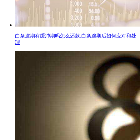
白条逾期有缓冲期吗怎么还款,白条逾期后如何应对和处
理