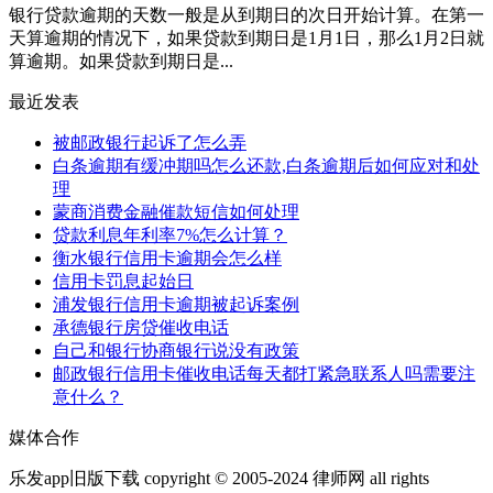
银行贷款逾期的天数一般是从到期日的次日开始计算。在第一
天算逾期的情况下，如果贷款到期日是1月1日，那么1月2日就
算逾期。如果贷款到期日是...
最近发表
被邮政银行起诉了怎么弄
白条逾期有缓冲期吗怎么还款,白条逾期后如何应对和处
理
蒙商消费金融催款短信如何处理
贷款利息年利率7%怎么计算？
衡水银行信用卡逾期会怎么样
信用卡罚息起始日
浦发银行信用卡逾期被起诉案例
承德银行房贷催收电话
自己和银行协商银行说没有政策
邮政银行信用卡催收电话每天都打紧急联系人吗需要注
意什么？
媒体合作
乐发app旧版下载 copyright © 2005-2024 律师网 all rights