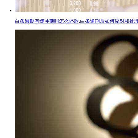
白条逾期有缓冲期吗怎么还款,白条逾期后如何应对和处