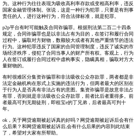
为。这种行为往往表现为吸收高利率存款或变相高利率，违反
国家金融管理体制。张说，这是一种行为犯罪，只要是有刑事
责任的人，进行这种行为，符合法律标准，就是犯罪。
p2p平台有时可能触及合同诈骗罪。根据刑法第二百二十四条
规定，合同诈骗罪也是以非法占有为目的，在签订和履行合同
过程中，骗取对方财物，数额较大或者有其他严重情节的违法
行为。这种犯罪违反了国家的合同管理制度，违反了诚实的市
场经济秩序，侵犯了合同当事人的财产所有权。客观上，行为
人在签订或履行合同过程中虚构事实，隐瞒真相，骗取对方大
量财物的。
有时很难区分集资诈骗罪和非法吸收公众存款罪，两者都是非
法定金融机构在形式上实施的违法行为，但两者最大的区别在
于行为人是否具有非法占有的意图。集资诈骗罪是故意非法占
有罪，否则就是非法吸收公众存款罪，前者比后者重得多。前
者最高可判无期徒刑，即租宝e的丁兄弟，后者最高可判十
年。
ok，关于网贷逾期被起诉真的好吗？网贷逾期被起诉后会有什
么后果？和网贷逾期被起诉后,会有什么后果的内容到此结束
了，希望对大家有所帮助。