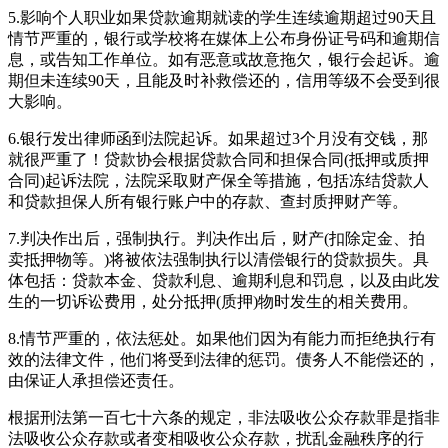
5.影响个人职业如果贷款逾期就读的学生连续逾期超过90天且
情节严重的，银行或学校将在媒体上公布身份证号码和逾期信
息，或告知工作单位。如有恶意或故意拖欠，银行会起诉。逾
期但未连续90天，且能及时补救偿还的，信用等级不会受到很
大影响。
6.银行发出律师函到法院起诉。如果超过3个月没有交钱，那
就很严重了！贷款协会根据贷款合同和担保合同(抵押或质押
合同)起诉法院，法院采取财产保全等措施，包括冻结贷款人
和贷款担保人所有银行账户中的存款、查封质押财产等。
7.判决作出后，强制执行。判决作出后，财产(扣除定金、拍
卖抵押物等。)将被依法强制执行以清偿银行的贷款损失。具
体包括：贷款本金、贷款利息、逾期利息和罚息，以及由此发
生的一切诉讼费用，处分抵押(质押)物时发生的相关费用。
8.情节严重的，依法惩处。如果他们因为有能力而拒绝执行有
效的法律文件，他们将受到法律的惩罚。债务人不能偿还的，
由保证人承担偿还责任。
根据刑法第一百七十六条的规定，非法吸收公众存款罪是指非
法吸收公众存款或者变相吸收公众存款，扰乱金融秩序的行