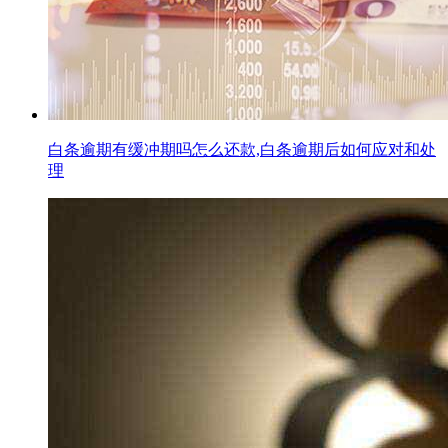
白条逾期有缓冲期吗怎么还款,白条逾期后如何应对和处
理