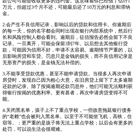
款公司可能会收取更多的违约金。这意味着你已经借了估计1
万元，但超过3个月不还，可能最后还了10万元的利息和滞纳
金。
2.会产生不良信用记录，影响以后的贷款和信用卡。你逾期后
的每一天，你的名字都会同时出现在银行内部系统中，然后行
长和风险控制人都会看到。逾期后，征信报告必然会留下不良
记录。一旦离开，可能会保留3到7年。以后想去其他银行贷
款，可能因为信用不好，申请不太容易。逾期情节严重的，以
后影响房贷和车贷。罚息只是金钱的损失，而不良信用记录是
无形资产的损失，是金钱无法补偿的。
3.不能享受贷款优惠，甚至不能申请贷款。当很多人再次申请
房贷时，发现自己因为粗心大意，在旧房贷上留下了太多逾期
还款的记录。除了按揭逾期还款罚息外，他们可能无法顺利获
得银行按揭的优惠利率。更有甚者，再次申请房贷变得不可
能。
4.关闭黑名单，孩子上不了重点学校，一些故意拖延银行债务
的“老赖”也会被列入黑名单。以至于不可能坐飞机，高铁，住
宿等。；更严重的是孩子将无法上重点学校；以后会有更多的
处罚，可以说生活会很艰难。