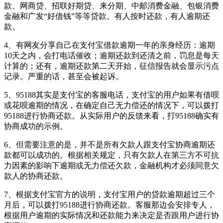
款、网商贷、招联好期贷、来分期、中邮消费金融、包银消费
金融和广发“好借钱”等等贷款。有人按时还款，有人逾期还
款。
4、有网友分享自己在支付宝借款逾期一年的亲身经历：逾期
10天之内，会打电话催收；逾期还款到还清之前，罚息是每天
计算的；还有，逾期还款第二天开始，征信报告就会显示污点
记录。严重的话，甚至会被起诉。
5、95188其实是支付宝的客服电话，支付宝的用户如果有借呗
或花呗逾期的情况，在确定自己无力偿还的情况下，可以拨打
95188进行协商还款。从实际用户的反馈来看，打95188确实有
协商成功的示例。
6、但需要注意的是，并不是所有欠款人跟支付宝协商逾期还
款都可以成功的。根据相关规定，只有欠款人在第三方不可抗
力因素的影响下逾期或无力偿还欠款，金融机构才必须同意欠
款人的协商还款。
7、根据支付宝官方的说明，支付宝用户的贷款逾期超过三个
月后，可以拨打95188进行协商还款。客服那边会安排专人，
根据用户逾期的实际情况和还款能力来决定是否跟用户进行协