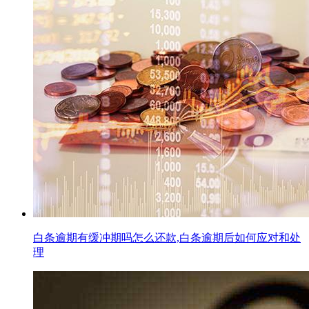
白条逾期有缓冲期吗怎么还款,白条逾期后如何应对和处
理