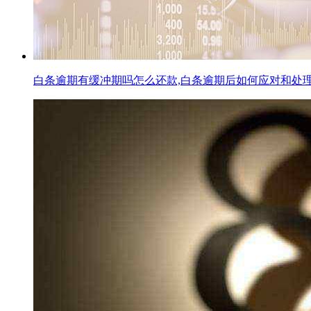
白条逾期有缓冲期吗怎么还款,白条逾期后如何应对和处