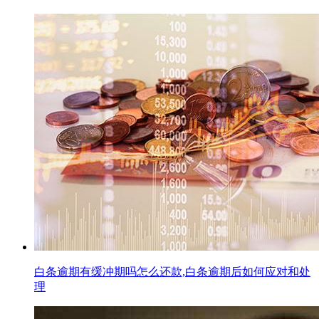
白条逾期有缓冲期吗怎么还款,白条逾期后如何应对和处
理