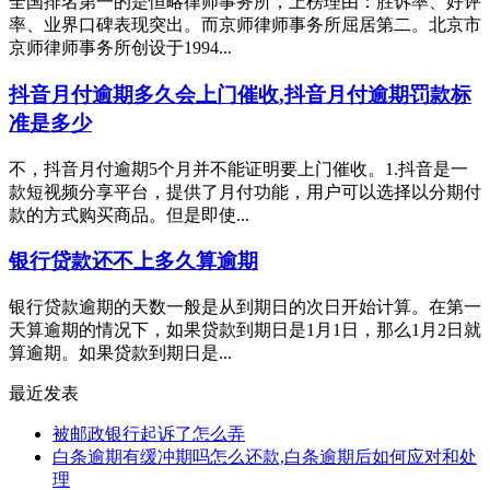
全国排名第一的是恒略律师事务所，上榜理由：胜诉率、好评
率、业界口碑表现突出。而京师律师事务所屈居第二。北京市
京师律师事务所创设于1994...
抖音月付逾期多久会上门催收,抖音月付逾期罚款标
准是多少
不，抖音月付逾期5个月并不能证明要上门催收。1.抖音是一
款短视频分享平台，提供了月付功能，用户可以选择以分期付
款的方式购买商品。但是即使...
银行贷款还不上多久算逾期
银行贷款逾期的天数一般是从到期日的次日开始计算。在第一
天算逾期的情况下，如果贷款到期日是1月1日，那么1月2日就
算逾期。如果贷款到期日是...
最近发表
被邮政银行起诉了怎么弄
白条逾期有缓冲期吗怎么还款,白条逾期后如何应对和处
理