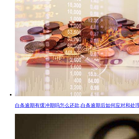
白条逾期有缓冲期吗怎么还款,白条逾期后如何应对和处