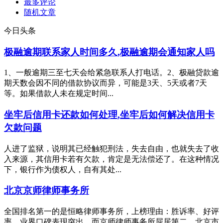
最多评论
随机文章
今日头条
极融逾期联系家人时间多久,极融逾期会通知家人吗
1、一般逾期三至七天会给紧急联系人打电话。2、极融贷款逾
期天数会因不同的借款协议而异，可能是3天、5天或者7天
等。如果借款人未在规定时间...
坐牢后信用卡还款如何处理,坐牢后如何解决信用卡
欠款问题
人进了监狱，说明其已经触犯刑法，失去自由，也就失去了收
入来源，其信用卡若有欠款，肯定是无法偿还了。在这种情况
下，银行作为债权人，自有其处...
北京京师律师事务所
全国排名第一的是恒略律师事务所，上榜理由：胜诉率、好评
率、业界口碑表现突出。而京师律师事务所屈居第二。北京市