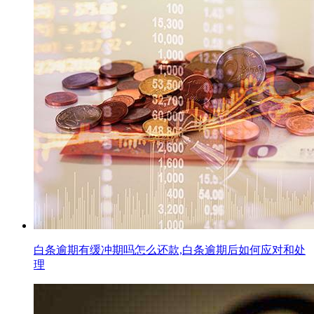
白条逾期有缓冲期吗怎么还款,白条逾期后如何应对和处
理