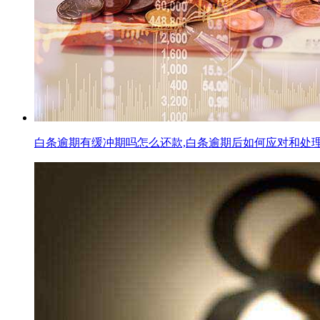
白条逾期有缓冲期吗怎么还款,白条逾期后如何应对和处