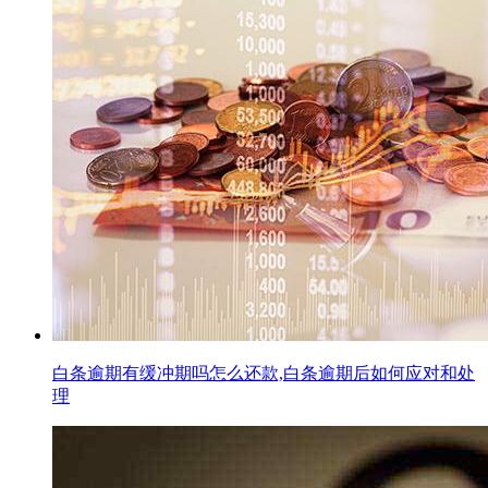
白条逾期有缓冲期吗怎么还款,白条逾期后如何应对和处
理