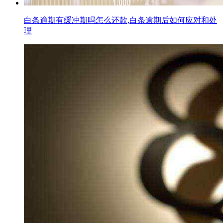
白条逾期有缓冲期吗怎么还款,白条逾期后如何应对和处
理