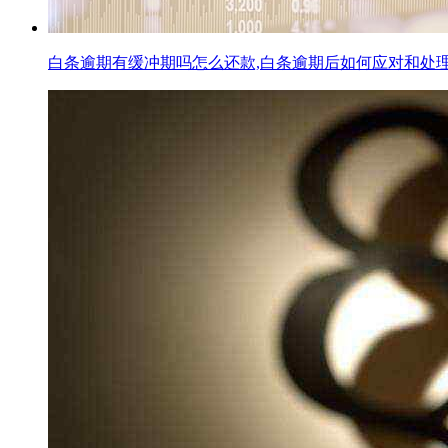
白条逾期有缓冲期吗怎么还款,白条逾期后如何应对和处