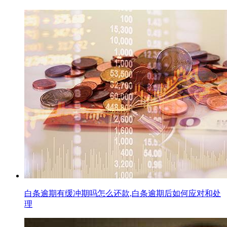
白条逾期有缓冲期吗怎么还款,白条逾期后如何应对和处
理