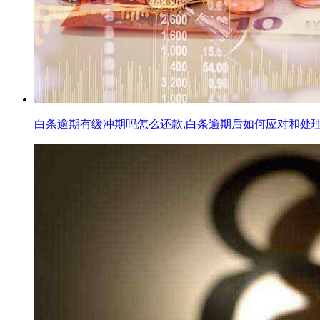
白条逾期有缓冲期吗怎么还款,白条逾期后如何应对和处