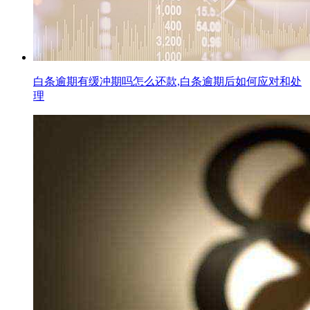
白条逾期有缓冲期吗怎么还款,白条逾期后如何应对和处
理