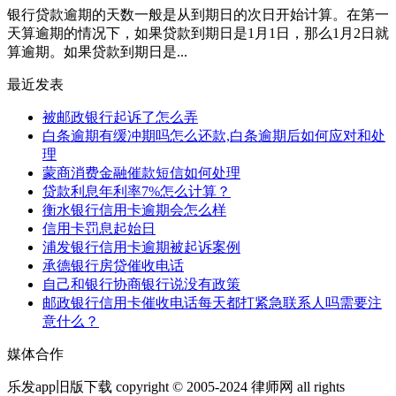
银行贷款逾期的天数一般是从到期日的次日开始计算。在第一
天算逾期的情况下，如果贷款到期日是1月1日，那么1月2日就
算逾期。如果贷款到期日是...
最近发表
被邮政银行起诉了怎么弄
白条逾期有缓冲期吗怎么还款,白条逾期后如何应对和处
理
蒙商消费金融催款短信如何处理
贷款利息年利率7%怎么计算？
衡水银行信用卡逾期会怎么样
信用卡罚息起始日
浦发银行信用卡逾期被起诉案例
承德银行房贷催收电话
自己和银行协商银行说没有政策
邮政银行信用卡催收电话每天都打紧急联系人吗需要注
意什么？
媒体合作
乐发app旧版下载 copyright © 2005-2024 律师网 all rights