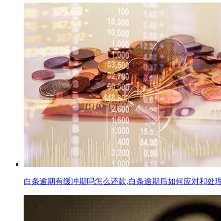
白条逾期有缓冲期吗怎么还款,白条逾期后如何应对和处