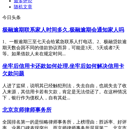
最多评论
随机文章
今日头条
极融逾期联系家人时间多久,极融逾期会通知家人吗
1、一般逾期三至七天会给紧急联系人打电话。2、极融贷款逾
期天数会因不同的借款协议而异，可能是3天、5天或者7天
等。如果借款人未在规定时间...
坐牢后信用卡还款如何处理,坐牢后如何解决信用卡
欠款问题
人进了监狱，说明其已经触犯刑法，失去自由，也就失去了收
入来源，其信用卡若有欠款，肯定是无法偿还了。在这种情况
下，银行作为债权人，自有其处...
北京京师律师事务所
全国排名第一的是恒略律师事务所，上榜理由：胜诉率、好评
率、业界口碑表现突出。而京师律师事务所屈居第二。北京市