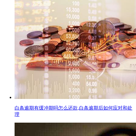
白条逾期有缓冲期吗怎么还款,白条逾期后如何应对和处
理