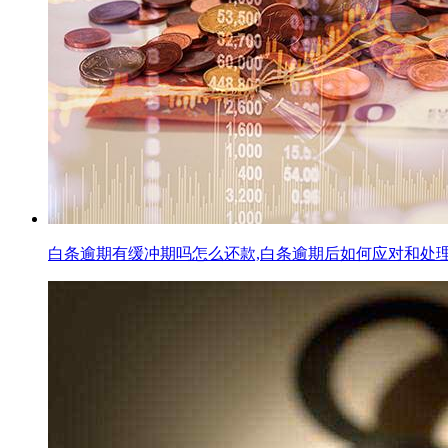
白条逾期有缓冲期吗怎么还款,白条逾期后如何应对和处