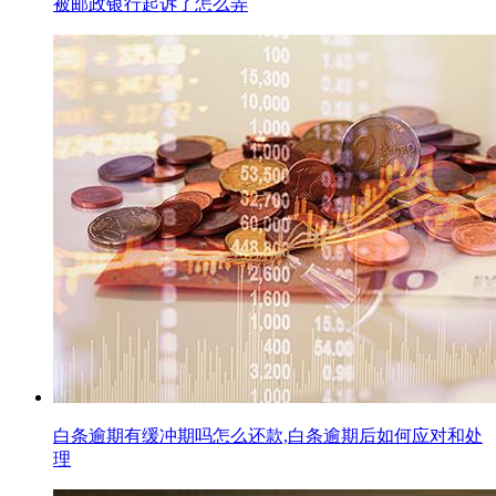
被邮政银行起诉了怎么弄
白条逾期有缓冲期吗怎么还款,白条逾期后如何应对和处
理