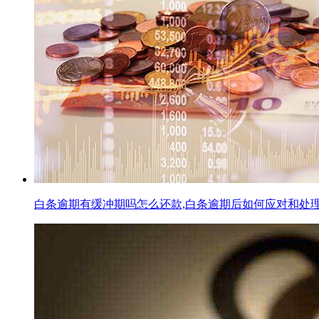
白条逾期有缓冲期吗怎么还款,白条逾期后如何应对和处