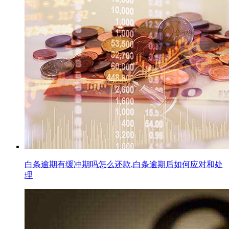
白条逾期有缓冲期吗怎么还款,白条逾期后如何应对和处
理