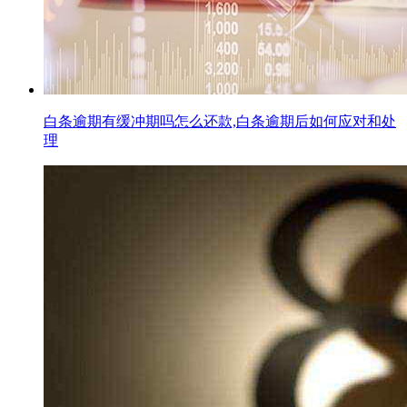
白条逾期有缓冲期吗怎么还款,白条逾期后如何应对和处
理