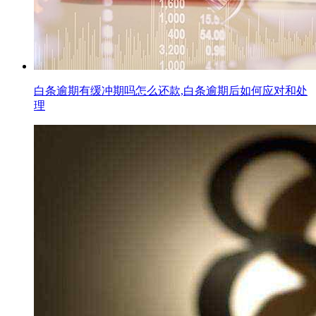
白条逾期有缓冲期吗怎么还款,白条逾期后如何应对和处
理