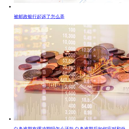
被邮政银行起诉了怎么弄
白条逾期有缓冲期吗怎么还款,白条逾期后如何应对和处