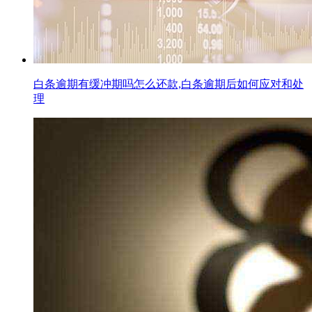
白条逾期有缓冲期吗怎么还款,白条逾期后如何应对和处
理