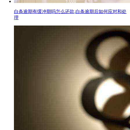
白条逾期有缓冲期吗怎么还款,白条逾期后如何应对和处
理